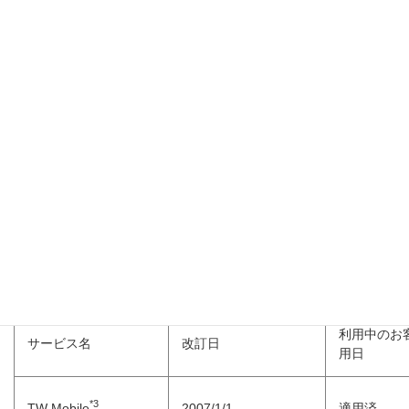
Clock in@Face
2017/12/1
適用済
YNBOX
2015/10/1
適用済
Cloud Clock
2023/4/1
適用済
x/Works Report Tray
2025/12/15
適用済
*1*2
販売代理店経由でお申込みの場合
利用中のお
サービス名
改訂日
用日
*3
TW Mobile
2007/1/1
適用済