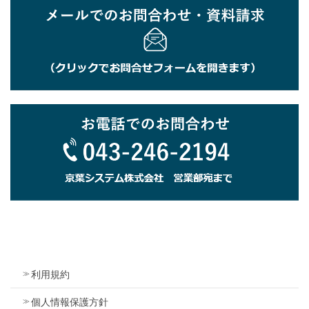
動作環境
サーバー
対応OS
Microsoft Windows Server 2019
Microsoft Windows Server 2022
メモリ
8GB以上
ハードディスク
20GB以上の空き容量
利用規約
データベース
個人情報保護方針