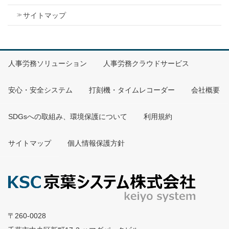
Microsoft SQL Server 2019
サイトマップ
クライアント
対応OS
人事労務ソリューション
人事労務クラウドサービス
Microsoft Windows 11 Pro
安心・安全システム
打刻機・タイムレコーダー
会社概要
メモリ
SDGsへの取組み、環境保護について
利用規約
8GB以上
ハードディスク
サイトマップ
個人情報保護方針
1GB以上の空き容量
ディスプレイ
解像度 1024×768以上
〒260-0028