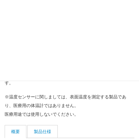
勤怠管理システム・就業管理システム：TimeWorks（タイムワー
クス）
と連携してご利用いただけます。
赤外線センサーを使用することで、接触型の温度センサーと比較
して衛生的かつ素早く検温できます。
煩わしい操作はなく、簡単にご利用いただけます。また手首にて
検温しますので、マスク、眼鏡、化粧、髪型などの影響を受けま
せん。
就業管理と検温によるスクリーニングが1台で同時実現可能です。
就業データと検温データを紐づけて一元管理することができま
す。
※温度センサーに関しましては、表面温度を測定する製品であ
り、医療用の体温計ではありません。
医療用途では使用しないでください。
概要
製品仕様