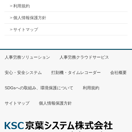
利用規約
データ部
個人情報保護方針
データ件数
サイトマップ
入力データ 50,000件（CFカード）、チェックデータ
10,000件（拡張可）
入力部
人事労務ソリューション
人事労務クラウドサービス
IDカード
安心・安全システム
打刻機・タイムレコーダー
会社概要
RFIDカード（タイプA「MIFARE」、タイプB「eLWISE」、
FeliCa）、磁気、FeliCa搭載機器（携帯電話等）
SDGsへの取組み、環境保護について
利用規約
タッチパネル
サイトマップ
個人情報保護方針
抵抗膜方式
汎用ポート