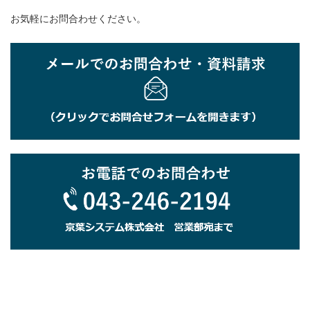
ハード仕様
お気軽にお問合わせください。
製品仕様
表示部
表示方式
液晶（320×240ドット）カラー透過型、LEDバックライト
文字表示
漢字 JIS第1，第2水準（一部制限有り）
LED
3色 （面発光・高輝度LED使用）