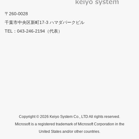
接点出力 1（C接点）、I/Oポート トランジスタ出力 4、
フォトカプラ入力 4
〒260-0028
通信部
千葉市中央区新町17-3 ハマダパークビル
TEL：043-246-2194（代表）
通信方式
100BASE-TX/10BASE-Tオートネゴシエーション 1ポート、
外部機器接続用RS-232C 1ポート
音声部
確認音
①CPU基板内圧電ブザー ②音声コーデック＋音声増幅
電源部
外部入力
Copyright © 2026 Keiyo System Co., LTD All rights reserved.
Microsoft is a registered trademark of Microsoft Corporation in the
DC12V（ACアダプタ）、時計保護用リチウムボタン電池
United States and/or other countries.