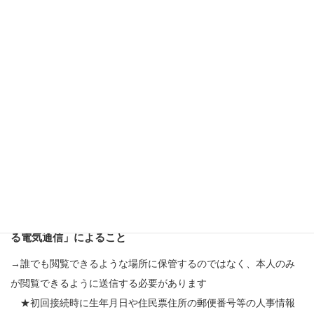
書の電子化提供が可能となりました。
＜電子化
3
要件＞
・「労働者が希望した」こと
→
電子配布には従業員の同意
が必要になります
★ドキュメント配布サービスでは、
接続時に同意書の内容を確認
いただき、同意後にご利用いただけます。
同意書の内容は、ユー
ザー様ごとに設定が可能です。
・「受信をする者を特定して情報を伝達するために用いられ
る電気通信」によること
→誰でも閲覧できるような場所に保管するのではなく、
本人のみ
が閲覧できるように送信
する必要があります
★初回接続時に生年月日や住民票住所の郵便番号等の
人事情報