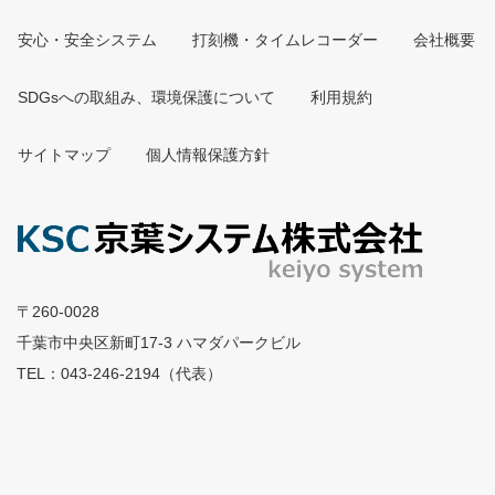
ログインIDによる閲覧可能情報と閲覧対象者を設定可能で
安心・安全システム
打刻機・タイムレコーダー
会社概要
す。
SDGsへの取組み、環境保護について
利用規約
動作環境
サイトマップ
個人情報保護方針
必須アプリケーション：
TeamWorks（チームワークス）
Version8.1以上
サーバー
〒260-0028
千葉市中央区新町17-3 ハマダパークビル
対応機種
TEL：043-246-2194（代表）
4コア以上で、上記OSが動作保証されているコンピュータ
メモリ
4GB以上（8GB以上を推奨）
ハードディスク