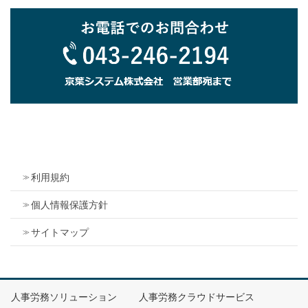
申請承認ワークフロー機能（人事情報と連動する承認経路）
申請者の部署・身分より、人事情報・組織情報・発令情報を
基に、承認経路を自動設定します。（任意の経路の設定も可
能）
承認経路は、申請業務毎に探索方法や必要な承認段階などの
設定が可能。
従来のワークフローシステムでは、運用コストが課題となっ
ていた人事異動時期や、組織変更に伴うシステム保守作業を
削減する事ができます。
最大同時アクセス数
利用規約
100クライアント/Webサーバ
同時アクセス時のパフォーマンスは、サーバ/ネットワ
個人情報保護方針
ークの性能に依存します
サイトマップ
クライアント数が多い場合は、データベースサーバと
Webサーバの分離、複数Webサーバの使用により、負
担の分散をはかる事が可能です。
セキュリティ
人事労務ソリューション
人事労務クラウドサービス