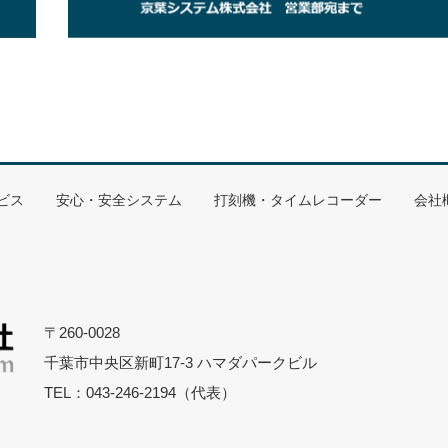
16ドット（16文字×2行／8文字×1行）
1,第2水準（一部制限有り）
K、ERR）
CFカード）
ビス
安心・安全システム
打刻機・タイムレコーダー
会社
拡張可）
気カード対応
、退勤、外出、戻り、10キー、F/CAN、ENT）
〒260-0028
）、I/Oポート トランジスタ出力 4、フォトカプラ入力 4
千葉市中央区新町17-3 ハマダパークビル
TEL：043-246-2194（代表）
TX/10BASE-Tオートネゴシエーション 1ポート、外部機器接続用RS-
ト