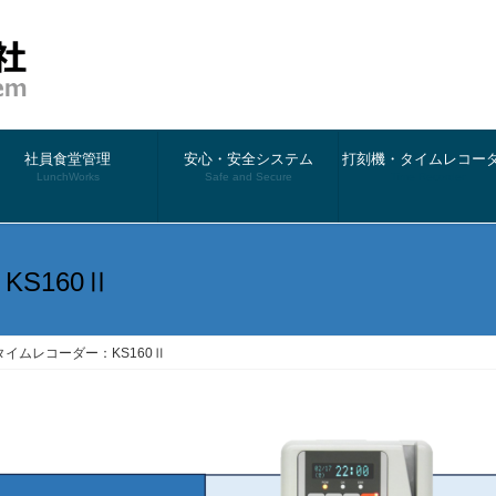
社員食堂管理
安心・安全システム
打刻機・タイムレコー
LunchWorks
Safe and Secure
Time Recorder
S160Ⅱ
タイムレコーダー：KS160Ⅱ