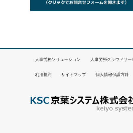
表示方式
VFD 112×
表示部
文字表示
漢字 JIS第
LED
3個（POW、O
入力データ
50,000件（
データ部
人事労務ソリューション
人事労務クラウドサー
チェックデー
10,000件（
タ
利用規約
サイトマップ
個人情報保護方針
リーダー部
JISⅡ型 磁
入力部
キー入力
16キー（出勤
汎用ポート
C接点（1回路
100BASE-
通信部
通信方式
232C 1ポー