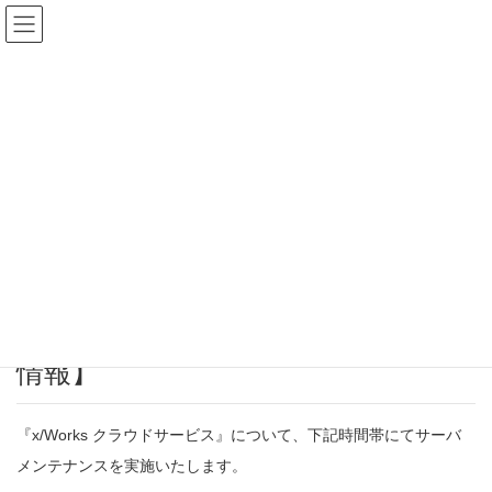
メンテナンス情報（KS_WISE）
HOME
KS_WISE
メンテナンス情報（KS_WISE）
x/Works-SaaSサービスご利用のお客様へ【2025年7月定期メンテナンス情
報】
2025年6月16日
/ 最終更新日時 :
2025年6月27日
メンテナンス情報（KS_WISE）
x/Works-SaaSサービスご利用のお客
様へ【2025年7月定期メンテナンス
情報】
『x/Works クラウドサービス』について、下記時間帯にてサーバ
メンテナンスを実施いたします。