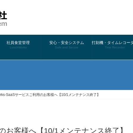
社員食堂管理
安心・安全システム
打刻機・タイムレコー
LunchWorks
Safe and Secure
Time Recorder
）
Works-SaaSサービスご利用のお客様へ【10/1メンテナンス終了】
ご利用のお客様へ【10/1メンテナンス終了】