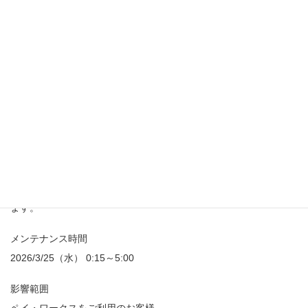
事前にご案内しておりましたアップデータの適用につきまして、
都合により延期させていただくことになりました。
ご利用中の皆さまにはご不便とご迷惑をおかけしますこと、お詫
び申し上げます。
新たな日程は確定次第、改めてご案内いたします。（2026/3/24 追
記）
ーーーーーーーーーーーーーーーーーーーーーーーーーーーーー
ーーーーーーーーーー
『x/Works SaaSサービス』について、下記の日程にて
令和８年 子ども子育て支援金への対応アップデータを適用いたし
ます。
メンテナンス時間
2026/3/25（水） 0:15～5:00
影響範囲
ペイ・ワークスをご利用のお客様