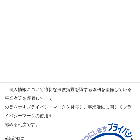
切な取扱いと保護のため
に、個人情報保護体制の強化に取り組んできました。
今後もプライバシーマーク付与認定事業者として、個人情報を含
めた情報の適切な管理体
制の維持と向上に努め、情報セキュリティの確保に取り組んでま
いります。
●プライバシーマーク制度について
日本産業規格「JIS Q15001 個人情報保護マネジメントシステム
ー要求事項」に適合して
、個人情報について適切な保護措置を講ずる体制を整備している
事業者等を評価して、そ
の旨を示すプライバシーマークを付与し、事業活動に関してプラ
イバシーマークの使用を
認める制度です。
●認定概要