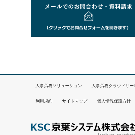
ハード仕様
対応カード
MIFARE Standard、MIFARE
カード作成ソフト
Windows 11 64bit
動作OS
使用電源
ＤＣ５Ｖ（ＵＳＢより供
消費電力
１．３Ｗ
人事労務ソリューション
人事労務クラウドサー
使用周波数
１３．５６ＭＨｚ
利用規約
サイトマップ
個人情報保護方針
変調方式
ＡＳＫ
アクセス距離
２７ｍｍ