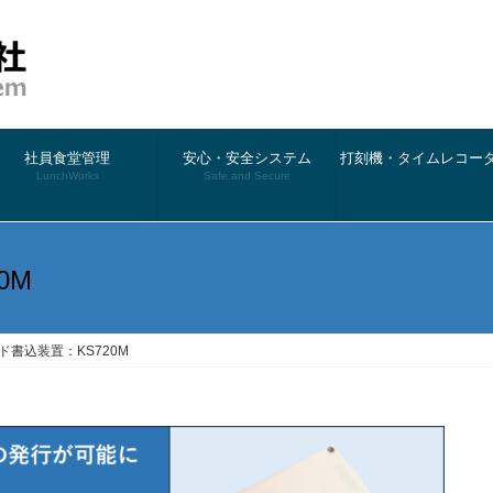
社員食堂管理
安心・安全システム
打刻機・タイムレコー
LunchWorks
Safe and Secure
Time Recorder
0M
ード書込装置：KS720M