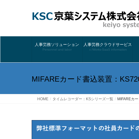
人事労務ソリューション
人事労務クラウドサービス
Personnel and labor
ｘ/Works-SaaS information
MIFAREカード書込装置：KS72
HOME
タイムレコーダー：KSシリーズ一覧
MIFAREカ