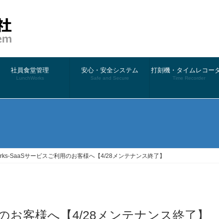
社員食堂管理
安心・安全システム
打刻機・タイムレコー
LunchWorks
Safe and Secure
Time Recorder
）
Works-SaaSサービスご利用のお客様へ【4/28メンテナンス終了】
ご利用のお客様へ【4/28メンテナンス終了】