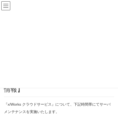
メンテナンス情報（KS_WISE）
HOME
KS_WISE
メンテナンス情報（KS_WISE）
x/Works-SaaSサービスご利用のお客様へ【2023年6月定期メンテナンス情
報】
2023年5月9日
/ 最終更新日時 :
2023年8月1日
メンテナンス情報（KS_WISE）
x/Works-SaaSサービスご利用のお客
様へ【2023年6月定期メンテナンス
情報】
『x/Works クラウドサービス』について、下記時間帯にてサーバ
メンテナンスを実施いたします。